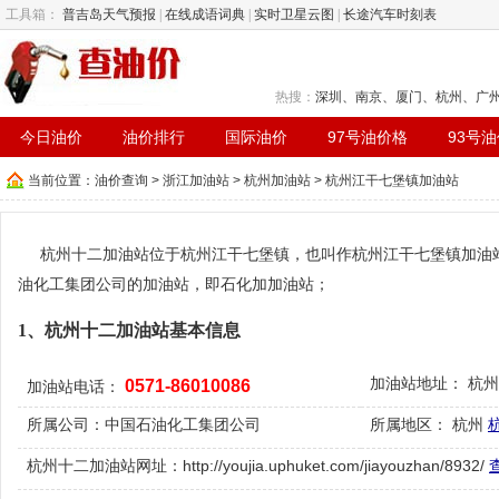
工具箱：
普吉岛天气预报
|
在线成语词典
|
实时卫星云图
|
长途汽车时刻表
热搜：
深圳
、
南京
、
厦门
、
杭州
、
广
今日油价
油价排行
国际油价
97号油价格
93号
当前位置：
油价查询
>
浙江加油站
>
杭州加油站
> 杭州江干七堡镇加油站
杭州十二加油站位于杭州江干七堡镇，也叫作杭州江干七堡镇加油站,电话:
油化工集团公司的加油站，即石化加加油站；
1、杭州十二加油站基本信息
加油站地址： 杭
0571-86010086
加油站电话：
所属公司：中国石油化工集团公司
所属地区： 杭州
杭州十二加油站网址：http://youjia.uphuket.com/jiayouzhan/8932/