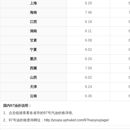
上海
6.26
海南
7.46
江西
6.18
湖南
6.11
甘肃
6.08
宁夏
6.02
重庆
6.20
西藏
7.00
山西
6.02
天津
6.24
云南
6.36
国内97油价说明：
1、点击链接查看各省市的97号汽油价格详情。
2、97号油价格查询网址：http://youjia.uphuket.com/97haoyoujiage/