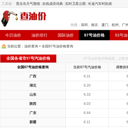
工具箱：
普吉岛天气预报
|
在线成语词典
|
实时卫星云图
|
长途汽车时刻表
热搜：
深圳
、
南京
、
厦门
、
杭州
、
广
今日油价
油价排行
国际油价
97号油价格
93号
当前位置：
油价查询
> 全国97号油价格查询
全国各省市97号汽油价格
97号油价格升降额度，正数
全国97号油价格查询
当前97号汽油价格
调整前
广西
6.31
湖北
6.20
山东
6.33
陕西
6.03
广东
6.44
新疆
6.11