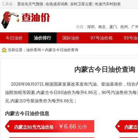
工具箱：
普吉岛天气预报
|
在线成语词典
|
实时卫星云图
|
长途汽车时刻表
热搜：
深圳
、
南京
、
厦门
、
杭州
、
广
今日油价
油价排行
国际油价
97号油价格
93号
当前位置：
油价查询
> 内蒙古今日油价查询
内蒙古今日油价查询
2026年08月07日,根据国家发展改革发布汽油、柴油基准价，结合内蒙
油附加税等因素,内蒙古今日93油价为每升6.95元，90号汽油售价为每升6
元,内蒙古0号柴油售价为每升6.66元；
内蒙古今日油价信息
￥6.66
内蒙古90号汽油价格
：
元/升
内蒙古