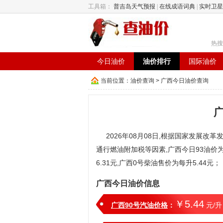
工具箱：
普吉岛天气预报
|
在线成语词典
|
实时卫星
热搜
今日油价
油价排行
国际油价
当前位置：
油价查询
> 广西今日油价查询
2026年08月08日,根据国家发展改革
通行燃油附加税等因素,广西今日93油价为每
6.31元,广西0号柴油售价为每升5.44元；
广西今日油价信息
￥5.44
广西90号汽油价格
：
元/升