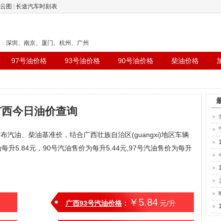
云图
|
长途汽车时刻表
：
深圳
、
南京
、
厦门
、
杭州
、
广州
97号油价格
93号油价格
90号油价格
柴油价格
广西今日油价查询
发布汽油、柴油基准价，结合广西壮族自治区(guangxi)地区车辆
升5.84元，90号汽油售价为每升5.44元,97号汽油售价为每升
￥5.84
广西93号汽油价格
：
元/升