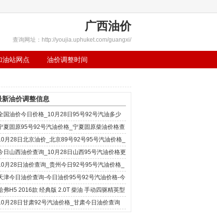
广西油价
查询网址：http://youjia.uphuket.com/guangxi/
加油站网点
油价调整时间
最新油价调整信息
全国油价今日价格_10月28日95号92号汽油多少
钱一升
宁夏固原95号92号汽油价格_宁夏固原柴油价格查
询-10月28日宁夏固原
10月28日北京油价_北京89号92号95号汽油价格_
北京0号柴油价格查
今日山西油价查询_10月28日山西95号汽油价格更
新
10月28日油价查询_贵州今日92号95号汽油价格_
油价多少钱一升
天津今日油价查询-今日油价95号92号汽油价格-今
日柴油价格(10月28
哈弗H5 2016款 经典版 2.0T 柴油 手动四驱精英型
一公里需要几
10月28日甘肃92号汽油价格_甘肃今日油价查询