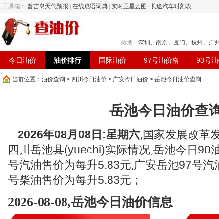
工具箱：
普吉岛天气预报
|
在线成语词典
|
实时卫星云图
|
长途汽车时刻表
热搜：
深圳
、
南京
、
厦门
、
杭州
、
广
今日油价
油价排行
国际油价
97号油价格
93号
当前位置：
油价查询
>
四川今日油价
>
广安今日油价
> 岳池今日油价查询
岳池今日油价查
2026年08月08日:星期六
,国家发展改革
四川岳池县(yuechi)实际情况,岳池今日90
号汽油售价为每升5.83元,广安岳池97号汽油
号柴油售价为每升5.83元；
2026-08-08,岳池今日油价信息