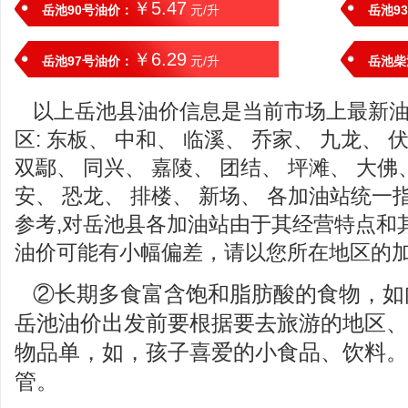
￥5.47
岳池90号油价：
元/升
岳池9
￥6.29
岳池97号油价：
元/升
岳池柴
以上岳池县油价信息是当前市场上最新
区: 东板、 中和、 临溪、 乔家、 九龙、 
双鄢、 同兴、 嘉陵、 团结、 坪滩、 大佛
安、 恐龙、 排楼、 新场、 各加油站统
参考,对岳池县各加油站由于其经营特点和
油价可能有小幅偏差，请以您所在地区的
②长期多食富含饱和脂肪酸的食物，如
岳池油价出发前要根据要去旅游的地区、
物品单，如，孩子喜爱的小食品、饮料。
管。